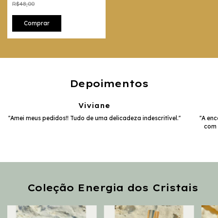
R$48,00
Depoimentos
Viviane
''Amei meus pedidos!! Tudo de uma delicadeza indescritível.''
''A e
com 
Coleção Energia dos Cristais