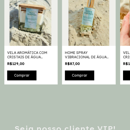
VELA AROMÁTICA COM
HOME SPRAY
VEL
CRISTAIS DE ÁGUA
VIBRACIONAL DE ÁGUA
CRI
MARINHA
MARINHA
R$129,00
R$87,00
R$1
Seja nosso cliente VIP!