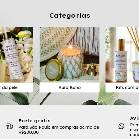
Categorias
r da pele
Aura Boho
Kits com d
Avi
Frete grátis
Pre
Para São Paulo em compras acima de
esco
R$200,00
con