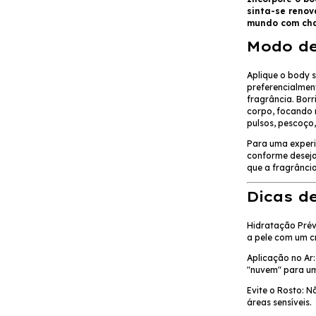
sinta-se renov
mundo com cha
Modo de
Aplique o body s
preferencialmen
fragrância.
Borr
corpo, focando 
pulsos, pescoço,
Para uma experiê
conforme deseja
que a fragrância
Dicas d
Hidratação Prév
a pele com um c
Aplicação no Ar:
"nuvem" para um
Evite o Rosto: 
áreas sensíveis.