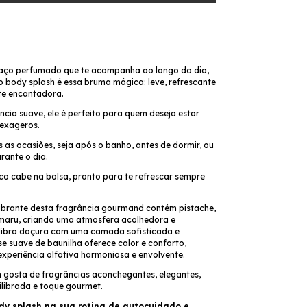
aço perfumado que te acompanha ao longo do dia,
o
body splash é essa bruma mágica: leve, refrescante
nte encantadora.
cia suave, ele é perfeito para quem deseja estar
exageros.
 as ocasiões, seja após o banho, antes de dormir, ou
rante o dia.
co cabe na bolsa, pronto para te refrescar sempre
brante desta fragrância gourmand contém pistache,
umaru, criando uma atmosfera acolhedora e
ilibra doçura com uma camada sofisticada e
se suave de baunilha oferece calor e conforto,
xperiência olfativa harmoniosa e envolvente.
 gosta de fragrâncias aconchegantes, elegantes,
librada e toque gourmet.
dy splash na sua rotina de autocuidado e