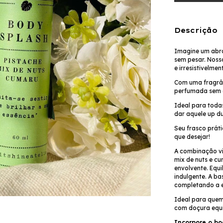
Descrição
Imagine um abr
sem pesar.
Noss
e irresistivelme
Com uma fragrân
perfumada sem 
Ideal para todas
dar aquele up du
Seu frasco práti
que desejar!
A combinação vi
mix de nuts e c
envolvente. Equ
indulgente. A ba
completando a e
Ideal para quem
com doçura equi
Incorpore o bo