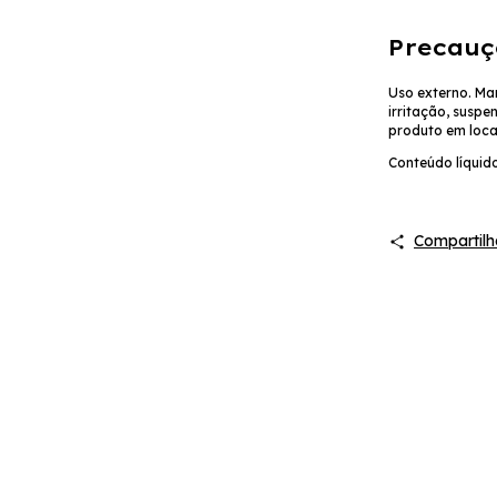
Precauç
Uso externo.
Man
irritação, suspe
produto em local
Conteúdo líquido
Compartilh