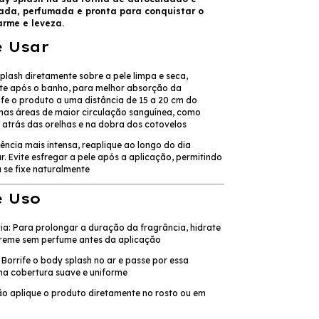
ada, perfumada e pronta para conquistar o
rme e leveza.
 Usar
plash diretamente sobre a pele limpa e seca,
te após o banho, para melhor absorção da
ife o produto a uma distância de 15 a 20 cm do
nas áreas de maior circulação sanguínea, como
 atrás das orelhas e na dobra dos cotovelos
ncia mais intensa, reaplique ao longo do dia
r.
Evite esfregar a pele após a aplicação, permitindo
 se fixe naturalmente
e Uso
ia: Para prolongar a duração da fragrância, hidrate
reme sem perfume antes da aplicação
 Borrife o body splash no ar e passe por essa
a cobertura suave e uniforme
Não aplique o produto diretamente no rosto ou em