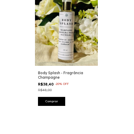
Body Splash - Fragrância
Champagne
R$38,40
-
20
%
OFF
R$48,00