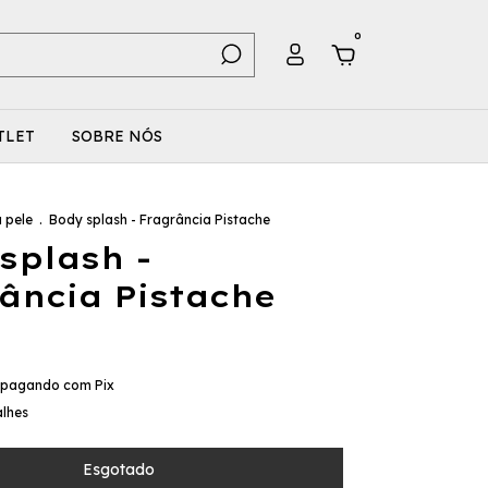
0
TLET
SOBRE NÓS
a pele
.
Body splash - Fragrância Pistache
splash -
ância Pistache
pagando com Pix
alhes