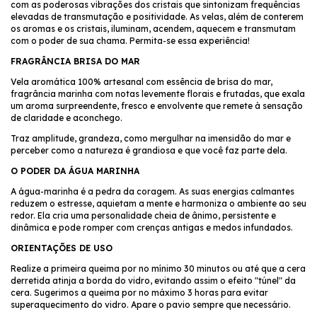
com as poderosas vibrações dos cristais que sintonizam frequências
elevadas de transmutação e positividade. As velas, além de conterem
os aromas e os cristais, iluminam, acendem, aquecem e transmutam
com o poder de sua chama. Permita-se essa experiência!
FRAGRÂNCIA BRISA DO MAR
Vela aromática 100% artesanal com essência de brisa do mar,
fragrância marinha com notas levemente florais e frutadas, que exala
um aroma surpreendente, fresco e envolvente que remete à sensação
de claridade e aconchego.
Traz amplitude, grandeza, como mergulhar na imensidão do mar e
perceber como a natureza é grandiosa e que você faz parte dela.
O PODER DA ÁGUA MARINHA
A água-marinha é a pedra da coragem. As suas energias calmantes
reduzem o estresse, aquietam a mente e harmoniza o ambiente ao seu
redor. Ela cria uma personalidade cheia de ânimo, persistente e
dinâmica e pode romper com crenças antigas e medos infundados.
ORIENTAÇÕES DE USO
Realize a primeira queima por no mínimo 30 minutos ou até que a cera
derretida atinja a borda do vidro, evitando assim o efeito "túnel" da
cera. Sugerimos a queima por no máximo 3 horas para evitar
superaquecimento do vidro. Apare o pavio sempre que necessário.