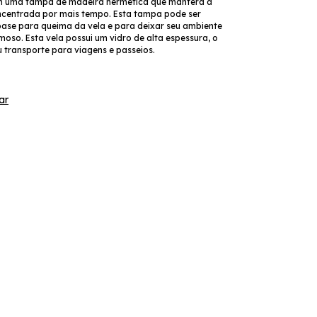
m uma tampa de madeira hermética que manterá a
ncentrada por mais tempo. Esta tampa pode ser
base para queima da vela e para deixar seu ambiente
oso. Esta vela possui um vidro de alta espessura, o
eu transporte para viagens e passeios.
ar