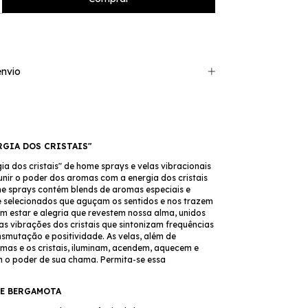
nvio
RGIA DOS CRISTAIS"
ia dos cristais" de home sprays e velas vibracionais
unir o poder dos aromas com a energia dos cristais
me sprays contém blends de aromas especiais e
selecionados que aguçam os sentidos e nos trazem
m estar e alegria que revestem nossa alma, unidos
s vibrações dos cristais que sintonizam frequências
smutação e positividade. As velas, além de
mas e os cristais, iluminam, acendem, aquecem e
o poder de sua chama. Permita-se essa
E BERGAMOTA