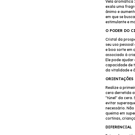
Vela aromática 
exala uma fragrâ
ânimo e aumenta
em que se busca
estimulante e m
O PODER DO C
Cristal da pros
seu uso pessoal 
e boa sorte em q
associado à cria
Ele pode ajudar 
capacidade de t
da vitalidade e 
ORIENTAÇÕES 
Realize a prime
cera derretida a
"túnel" da cera
evitar superaqu
necessário. Não 
queima em superf
cortinas, crianç
DIFERENCIAL