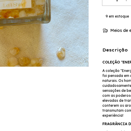
9
em estoque
Meios de e
Descrição
COLEÇÃO "ENE
A coleção "Energ
foi pensada em 
naturais. Os ho
cuidadosamente 
sensações de be
com as poderosa
elevadas de tran
conterem os aro
transmutam com 
experiência!
FRAGRÂNCIA D