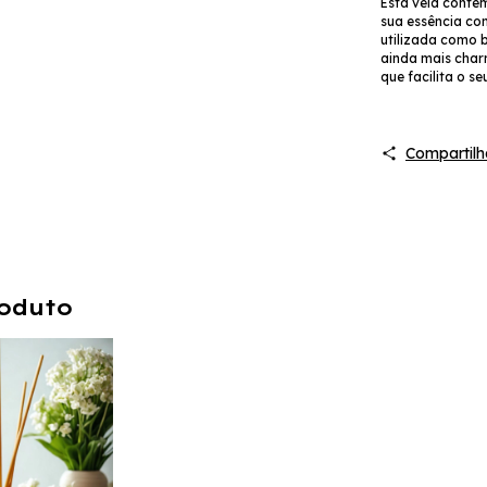
Esta vela conté
sua essência co
utilizada como 
ainda mais charm
que facilita o s
Compartilh
oduto