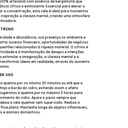
100% artesanal com essência de bergamota que
ncia cítrica e estimulante. Essencial para elevar o
r a concentração, esta vela é ideal para momentos
 inspiração e clareza mental, criando uma atmosfera
otivadora.
ITRINO
peridade e abundância, sua presença no ambiente e
atrai sucesso financeiro, oportunidades de negócios
uestões relacionadas à riqueza material. O citrino é
tividade e à manifestação de desejos e intenções.
a estimular a imaginação, a clareza mental e a
ransformar ideias em realidade, através do aumento
ânimo.
DE USO
ira queima por no mínimo 30 minutos ou até que a
tinja a borda do vidro, evitando assim o efeito
. Sugerimos a queima por no máximo 3 horas para
ecimento do vidro. Apare o pavio sempre que
deixe a vela queimar sem supervisão. Realize a
ície plana. Mantenha longe de objetos inflamáveis,
as e animais domésticos.