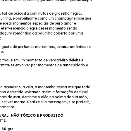
rutal adocicada
com notas de groselha negra,
unilha, é borbulhante como um champagne rosé que
celebrar momentos especiais de puro amor e
 efervescencia alegre desse momento sendo
 doçura romântica da baunilha coberta por uma
a.
 gosta de perfumes marcantes, joviais, românticos e
vo.
 toque em um momento de verdadeiro deleite e
ermita-se envolver por momentos de autocuidado e
o acender sua vela, a mantenha acesa até que toda
enha derretido, evitando assim a formação de túnel.
ntes de usar, derrame o oléo na palma de sua mão,
 estiver morna. Realize sua massagem, e se preferir,
ormente.
RAL, NÃO TÓXICO E PRODUZIDO
TE.
 80 grs