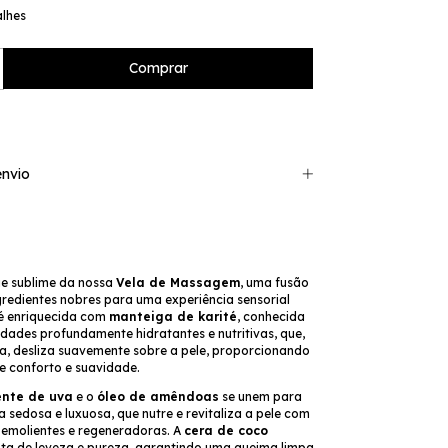
alhes
nvio
e sublime da nossa
Vela de Massagem
, uma fusão
gredientes nobres para uma experiência sensorial
 é enriquecida com
manteiga de karité
, conhecida
dades profundamente hidratantes e nutritivas, que,
a, desliza suavemente sobre a pele, proporcionando
 conforto e suavidade.
ente de uva
e o
óleo de amêndoas
se unem para
a sedosa e luxuosa, que nutre e revitaliza a pele com
 emolientes e regeneradoras. A
cera de coco
ta de leveza e pureza, garantindo uma queima limpa