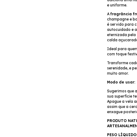
e uniforme.
A
fragrância f
champagne e ba
é servido para 
autocuidado e a
eternizada pela
calda açucarad
Ideal para quem
com toque festi
Transforme cada
serenidade, e p
muito amor.
Modo de usar:
Sugerimos que a
sua superfície t
Apague a vela a
assim que a cera
enxague posteri
PRODUTO NATU
ARTESANALMEN
PESO LÍQUIDO: