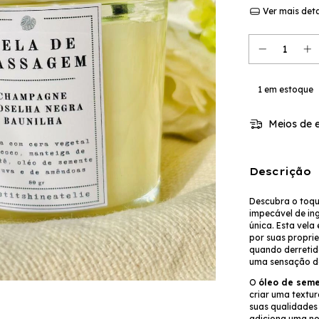
Ver mais det
1
em estoque
Meios de e
Descrição
Descubra o toqu
impecável de in
única. Esta vela
por suas proprie
quando derretid
uma sensação de
O
óleo de sem
criar uma textur
suas qualidades
adiciona uma no