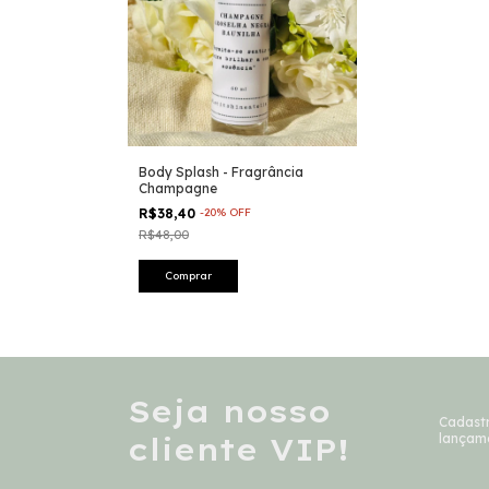
Body Splash - Fragrância
Champagne
R$38,40
-
20
%
OFF
R$48,00
Seja nosso
Cadastr
cliente VIP!
lançam